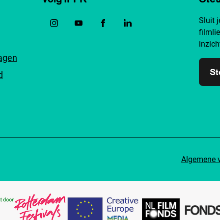
Sluit 
filmli
inzich
ragen
St
d
Algemene 