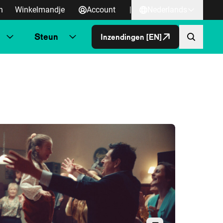
n
Winkelmandje
Account
|
Nederlands
Steun
Inzendingen [EN]