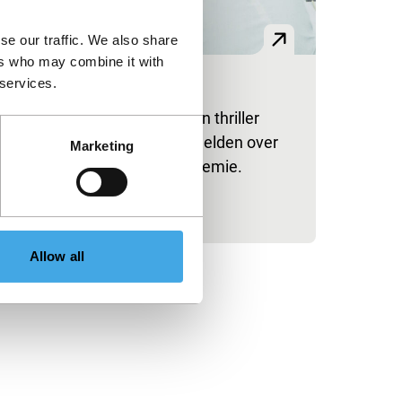
se our traffic. We also share
ers who may combine it with
 services.
nother Spring
 een mix van documentaire en thriller
rtellen indringende archiefbeelden over
Marketing
 Joegoslavische pokkenepidemie.
publiceerd op:
 oktober 2024
Allow all