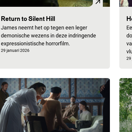
Return to Silent Hill
H
James neemt het op tegen een leger
Ee
demonische wezens in deze indringende
do
expressionistische horrorfilm.
va
Gepubliceerd op:
29 januari 2026
vl
Ge
29