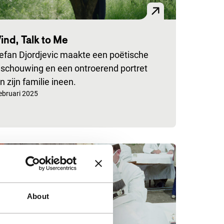
ind, Talk to Me
efan Djordjevic maakte een poëtische
schouwing en een ontroerend portret
n zijn familie ineen.
publiceerd op:
februari 2025
About