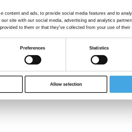
e content and ads, to provide social media features and to analy
 our site with our social media, advertising and analytics partn
 provided to them or that they’ve collected from your use of their
Upon Sunrise
A
Een alleenstaande moeder gaat gebukt
In
onder het juk van het kapitalisme en neemt
ve
Preferences
Statistics
haar toevlucht tot oplichterspraktijken om
de
Ge
21
de eindjes aan elkaar te knopen.
Gepubliceerd op:
2 februari 2025
Allow selection