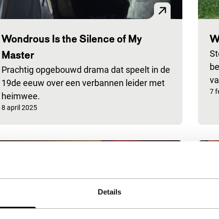
Wondrous Is the Silence of My
W
Master
St
be
Prachtig opgebouwd drama dat speelt in de
va
19de eeuw over een verbannen leider met
Ge
7 
heimwee.
Gepubliceerd op:
8 april 2025
Details