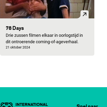
78 Days
Drie zussen filmen elkaar in oorlogstijd in
dit ontroerende coming-of-ageverhaal.
Gepubliceerd op:
21 oktober 2024
Paginering
Belangrijke links
Snel naar