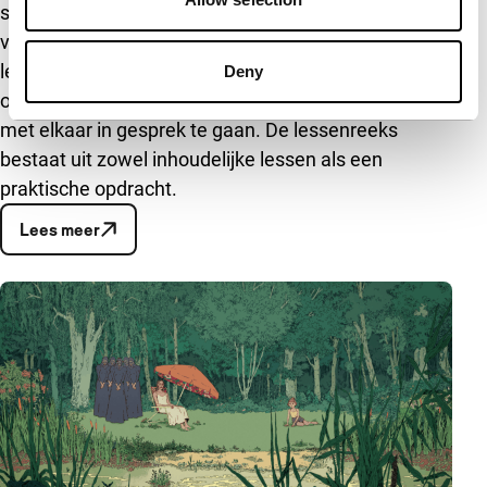
samenwerking tussen IFFR en UGent. Aan de hand
van film (kijken, reflecteren en maken) worden de
leerlingen en studenten gestimuleerd om over het
Deny
onderwerp na te denken, taboes te doorbreken en
met elkaar in gesprek te gaan. De lessenreeks
bestaat uit zowel inhoudelijke lessen als een
praktische opdracht.
Lees meer