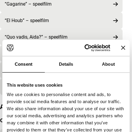
“Gagarine” – speelfilm
“El Houb” – speelfilm
“Quo vadis, Aida?” – speelfilm
“Les Misérables” – speelfilm
Consent
Details
About
“Rocks” – speelfilm
This website uses cookies
“Dirty God” – speelfilm
We use cookies to personalise content and ads, to
provide social media features and to analyse our traffic.
AANBOD: doen
We also share information about your use of our site with
our social media, advertising and analytics partners who
Onderbouw
may combine it with other information that you’ve
provided to them or that they’ve collected from your use