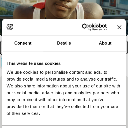
Consent
Details
About
This website uses cookies
We use cookies to personalise content and ads, to
provide social media features and to analyse our traffic.
We also share information about your use of our site with
Aanmelden & contact
our social media, advertising and analytics partners who
Enthousiast geworden? Via onderstaande knop
may combine it with other information that you’ve
kun je dit programma boeken voor jaarrond.
provided to them or that they’ve collected from your use
Mocht je vragen hebben of meer informatie over
of their services.
onze educatieprogramma’s zoeken, neem dan