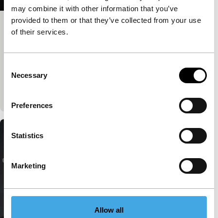
may combine it with other information that you’ve
provided to them or that they’ve collected from your use
Big Talk: Kleber Mendonça Filho &
of their services.
Carla Simón
IFFR Talks
Consent
Kleber Mendonça Filho en Carla Simón bespreken
Necessary
Selection
hoe cinema vorm kan geven aan zowel intieme als
historische herinneringen.
Preferences
Statistics
Marketing
Allow all