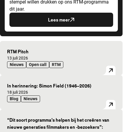
stempel willen drukken op ons RTM-programma
dit jaar.
Lees meer
Uitgelichte artikelen
RTM Pitch
Gepubliceerd op:
13 juli 2026
Nieuws
Open call
RTM
In herinnering: Simon Field (1946–2026)
Gepubliceerd op:
18 juli 2026
Blog
Nieuws
“Dit soort programma’s helpen bij het creëren van
nieuwe generaties filmmakers en -bezoekers”: