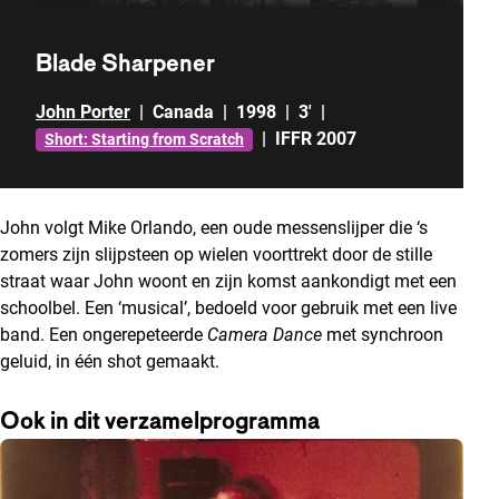
Blade Sharpener
John Porter
|
Canada
|
1998
|
3'
|
|
IFFR 2007
Short: Starting from Scratch
John volgt Mike Orlando, een oude messenslijper die ‘s
zomers zijn slijpsteen op wielen voorttrekt door de stille
straat waar John woont en zijn komst aankondigt met een
schoolbel. Een ‘musical’, bedoeld voor gebruik met een live
band. Een ongerepeteerde
Camera Dance
met synchroon
geluid, in één shot gemaakt.
Ook in dit verzamelprogramma