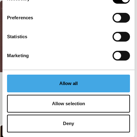
Preferences
Statistics
Marketing
Exams
Allow all
Short: Starting from Scratch
Een fraaie timelapse registratie van honderden
Allow selection
tafeltjes in een grote hal die in korte tijd door even
zovele studenten worden bemand.
Deny