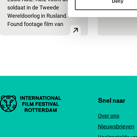
Deny
soldaat in de Tweede
Wereldoorlog in Rusland.
Found footage film van
Paginering
Belangrijke links
Snel naar
Over ons
Nieuwsbrieven