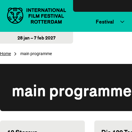
Direct naar inhoud
Festival
28 jan – 7 feb 2027
Home
main programme
main programme
Overzicht van films