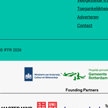
Veelgestelde v
Toegankelijkhei
Adverteren
Contact
© IFFR 2026
Partners