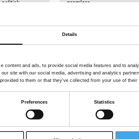
 politiek
premiere
 Zie:
Dagboekfilmer kijkt naar het
.
televisiejournaal en blijft zich
verbazen.
Details
e content and ads, to provide social media features and to analy
 our site with our social media, advertising and analytics partn
 provided to them or that they’ve collected from your use of their
ra
The abyss
me
main programme
Preferences
Statistics
n
|
106'
|
België
|
-
James Cameron
|
171'
|
Verenigde Staten
|
-
Director’s cut van
spectaculaire SF-actiefilm.
Reddingsduikers moeten