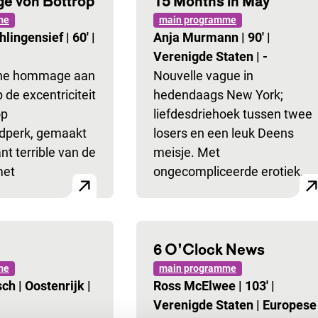
ge von Bottrop
15 Months in May
me
main programme
hlingensief
|
60'
|
Anja Murmann
|
90'
|
Verenigde Staten
|
-
che hommage aan
Nouvelle vague in
 de excentriciteit
hedendaags New York;
op
liefdesdriehoek tussen twee
jdperk, gemaakt
losers en een leuk Deens
nt terrible van de
meisje. Met
met
ongecompliceerde erotiek.
6 O’Clock News
me
main programme
sch
|
Oostenrijk
|
Ross McElwee
|
103'
|
Verenigde Staten
|
Europese