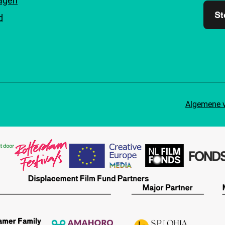
ragen
St
d
Algemene 