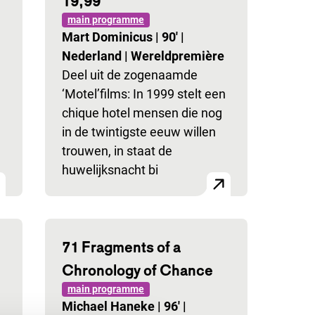
19,99
main programme
Mart Dominicus
|
90'
|
Nederland
|
Wereldpremière
Deel uit de zogenaamde
‘Motel’films: In 1999 stelt een
chique hotel mensen die nog
in de twintigste eeuw willen
trouwen, in staat de
huwelijksnacht bi
71 Fragments of a
Chronology of Chance
main programme
Michael Haneke
|
96'
|