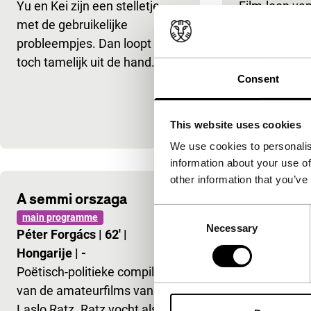
Yu en Kei zijn een stelletje
Film-loop van
met de gebruikelijke
ceremonieel.
probleempjes. Dan loopt het
Taschenkino
toch tamelijk uit de hand.
Consent
This website uses cookies
We use cookies to personalis
information about your use of
other information that you’ve
A semmi orszaga
Abracadab
Consent
main programme
main program
Necessary
Selection
Péter Forgács
|
62'
|
Harry Cleve
Hongarije
|
-
Poëtisch-politieke compilatie
van de amateurfilms van
Laslo Ratz. Ratz vocht als