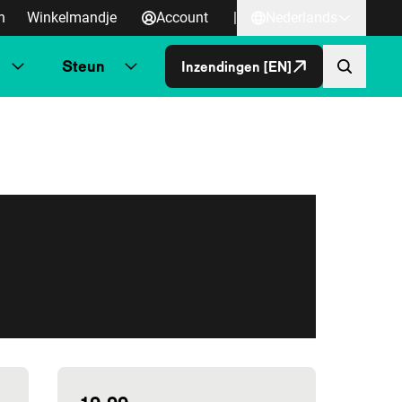
n
Winkelmandje
Account
|
Nederlands
Steun
Inzendingen [EN]