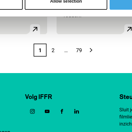
Allow selection
gezonken nucleaire boot
redden.
1
2
…
79
Pagina
Pagina
Pagina
Volgende pagina
Volg IFFR
Steu
Sluit 
filmli
inzich