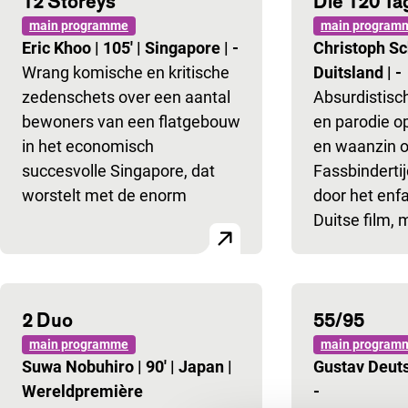
12 Storeys
Die 120 Ta
main programme
main program
Eric Khoo
|
105'
|
Singapore
|
-
Christoph Sc
Wrang komische en kritische
Duitsland
|
-
zedenschets over een aantal
Absurdistis
bewoners van een flatgebouw
en parodie op
in het economisch
en waanzin 
succesvolle Singapore, dat
Fassbinderti
worstelt met de enorm
door het enfa
Duitse film, 
2 Duo
55/95
main programme
main program
Suwa Nobuhiro
|
90'
|
Japan
|
Gustav Deut
Wereldpremière
-