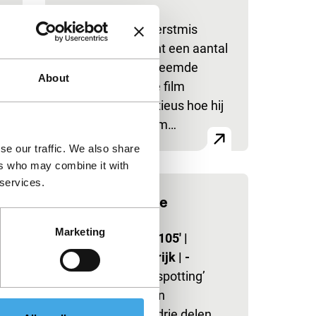
Oostenrijk
|
-
Op de dag voor kerstmis
schiet een student een aantal
hem volkomen vreemde
About
mensen dood. De film
onderzoekt minutieus hoe hij
tot zijn daad kwam…
se our traffic. We also share
ers who may combine it with
 services.
The Acid House
main programme
Marketing
Paul McGuigan
|
105'
|
Verenigd Koninkrijk
|
-
Door Irvine ‘Trainspotting’
Welsh geschreven
stadssprookje in drie delen