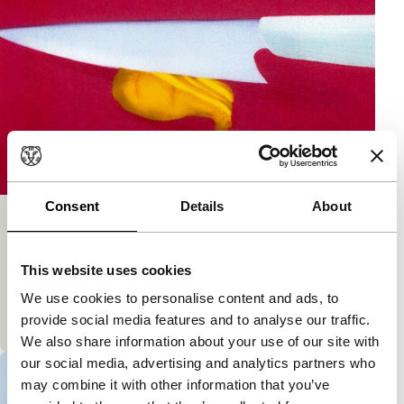
Consent
Details
About
Now I’m in the Kitchen
Short & Mid-length
This website uses cookies
Impressionistische animatiefilm die de
keukencultuur en de afstand tussen een Chinese
We use cookies to personalise content and ads, to
moeder en haar Amerikaanse dochter tot leven wekt.
provide social media features and to analyse our traffic.
We also share information about your use of our site with
our social media, advertising and analytics partners who
may combine it with other information that you’ve