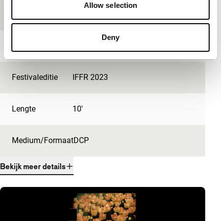
Allow selection
Productielanden
Canada
,
Nederland
Deny
Jaar
2023
Festivaleditie
IFFR 2023
Lengte
10'
Medium/Formaat
DCP
Bekijk meer details