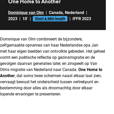
One Home to Another
Dominique van Olm
|
Canada
,
Nederland
|
2023
|
10'
|
|
IFFR 2023
Short & Mid-length
Dominique van Olm combineert de bijzondere,
zelfgemaakte opnames van haar Nederlandse opa Jan
met haar eigen beelden van ontvolkte gebieden. Het geheel
vormt een poëtische reflectie op gezinsmigratie en de
gevolgen daarvan generaties later, en zinspeelt op Van
Olms migratie van Nederland naar Canada.
One Home to
Another
, dat soms twee schermen naast elkaar laat zien,
vervaagt bewust het onderscheid tussen vertrekpunt en
bestemming door alles als droomachtig door elkaar
lopende ervaringen te presenteren.