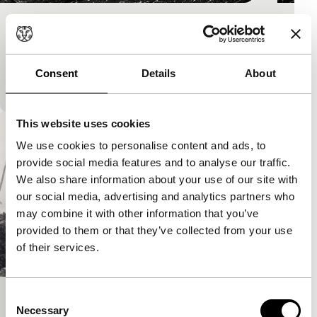
Plan Delta
Futuristische fantasie (uit 1983) die zich rond 2300
afspeelt in twee steden: één voor de elite die
Consent
Details
About
onvruchtbaar wordt, éé
This website uses cookies
We use cookies to personalise content and ads, to
provide social media features and to analyse our traffic.
We also share information about your use of our site with
our social media, advertising and analytics partners who
may combine it with other information that you’ve
provided to them or that they’ve collected from your use
of their services.
Consent
Het veld van eer
Necessary
Selection