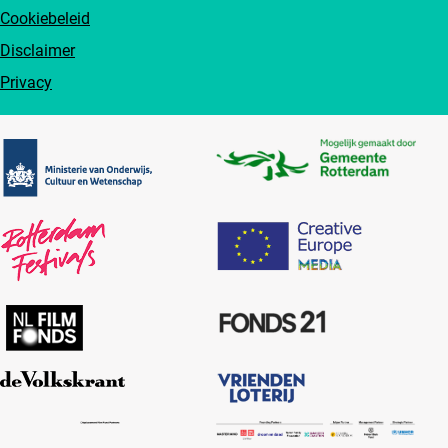
Cookiebeleid
Disclaimer
Privacy
Partners