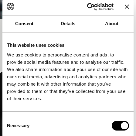
Consent
Details
About
This Is Not an Ice Cream
Signals: Inside Iran
This website uses cookies
Alsof de verontrustende beelden van oorlog haar
niet raken of deren eet een meisje onverstoorbaar
We use cookies to personalise content and ads, to
haar ijs.
provide social media features and to analyse our traffic.
We also share information about your use of our site with
our social media, advertising and analytics partners who
may combine it with other information that you’ve
provided to them or that they’ve collected from your use
of their services.
Consent
Necessary
Selection