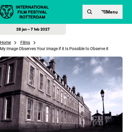
Direct naar inhoud
Menu
28 jan – 7 feb 2027
Home
Films
My Image Observes Your Image if it Is Possible to Observe it