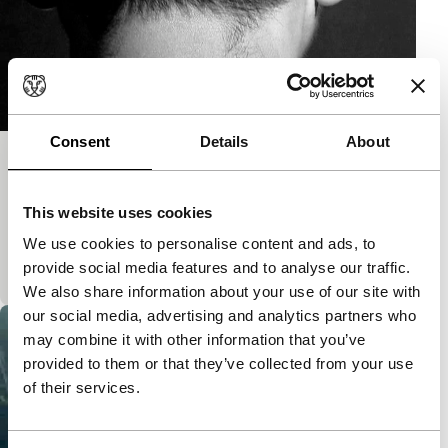
Consent
Details
About
Diseases and a Hundred Year Period
Spectrum Shorts
This website uses cookies
Korte essayfilm over de censuur van Apichatpong
Weerasethakuls Syndromes and a Century.
We use cookies to personalise content and ads, to
Gecensureerde scènes worden hier geparafraseerd.
provide social media features and to analyse our traffic.
We also share information about your use of our site with
our social media, advertising and analytics partners who
may combine it with other information that you’ve
provided to them or that they’ve collected from your use
of their services.