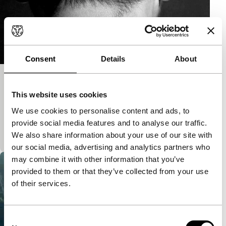
Consent
Details
About
Diseases and a Hundred Year Period
This website uses cookies
Spectrum Shorts
Korte essayfilm over de censuur van Apichatpong
We use cookies to personalise content and ads, to
Weerasethakuls Syndromes and a Century.
provide social media features and to analyse our traffic.
Gecensureerde scènes worden hier geparafraseerd.
We also share information about your use of our site with
our social media, advertising and analytics partners who
may combine it with other information that you’ve
provided to them or that they’ve collected from your use
of their services.
Consent