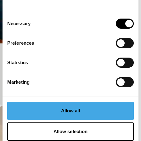
Consent
Necessary
Selection
Preferences
My Mother and Her Darkness
Statistics
Spectrum Shorts
Eén van twee filmpjes over een oude moeder. Zie
ook Loneliness Is Everywhere. Overal is
Marketing
eenzaamheid, vooral hier bij de moeder aan de
donkere straat.
Allow all
Allow selection