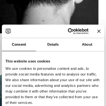
Diseases and a Hundred Year Period
Consent
Details
About
Spectrum Shorts
Korte essayfilm over de censuur van Apichatpong
Weerasethakuls Syndromes and a Century.
This website uses cookies
Gecensureerde scènes worden hier geparafraseerd.
We use cookies to personalise content and ads, to
provide social media features and to analyse our traffic.
We also share information about your use of our site with
our social media, advertising and analytics partners who
may combine it with other information that you’ve
provided to them or that they’ve collected from your use
of their services.