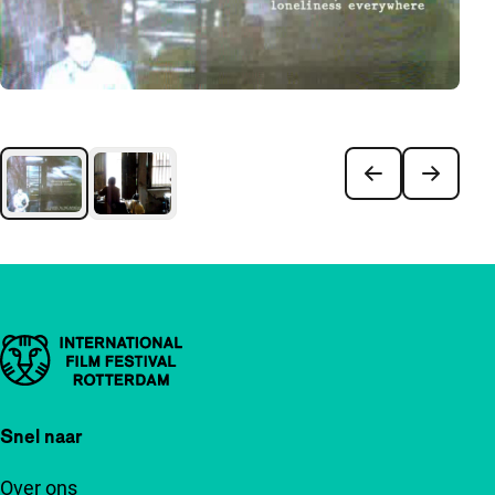
Belangrijke links
Snel naar
Over ons