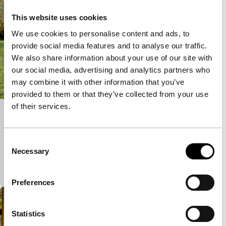
This website uses cookies
We use cookies to personalise content and ads, to
provide social media features and to analyse our traffic.
We also share information about your use of our site with
our social media, advertising and analytics partners who
may combine it with other information that you’ve
provided to them or that they’ve collected from your use
of their services.
Joy
Short: As Long As It Takes
Consent
Virtuoze, lyrische fictie in één take over de
Necessary
Selection
verdwijning van een tienermeisje in een park, van de
Desperate Optimists (Short Profile 2007).
Preferences
Statistics