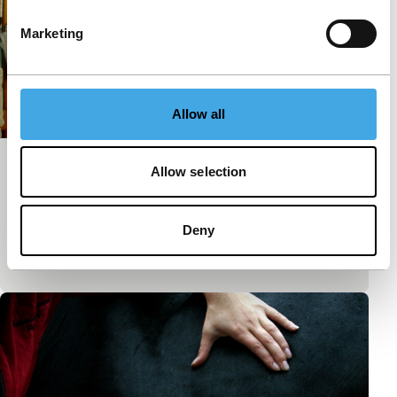
Marketing
Allow all
Address Unknown
Allow selection
Short: As Long As It Takes
Bewegende ansichtkaartenfilm, als het ware. Een
Deny
vrouw richt zich vanuit Beijing tot haar geliefde in
Londen.