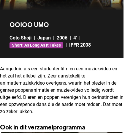
OOIOO UMO
Goto Shoji
|
Japan
|
2006
|
4'
|
|
IFFR 2008
Short: As Long As It Takes
Aangeduid als een studentenfilm en een muziekvideo en
het zal het allebei zijn. Zeer aanstekelijke
animatiemuziekvideo overigens, waarin het plezier in de
genres poppenanimatie en muziekvideo volledig wordt
uitgeleefd. Dieren en poppen verenigen hun oerinstincten in
een opzwepende dans die de aarde moet redden. Dat moet
zo zeker lukken.
Ook in dit verzamelprogramma