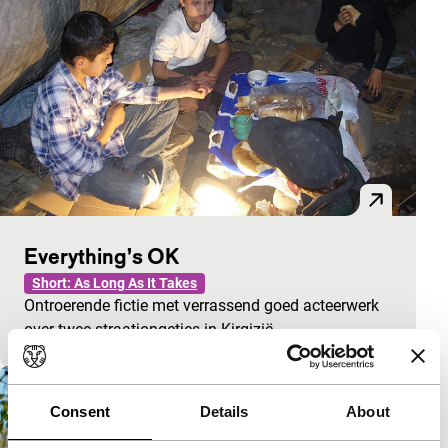
Everything’s OK
Short: As Long As It Takes
Ontroerende fictie met verrassend goed acteerwerk
over twee straatjongetjes in Kirgizië.
Consent
Details
About