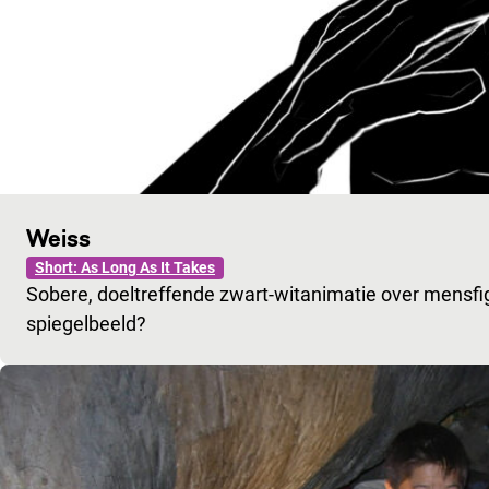
Weiss
Short: As Long As It Takes
Sobere, doeltreffende zwart-witanimatie over mensfigu
spiegelbeeld?