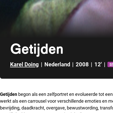
Getijden
Karel Doing
|
Nederland
|
2008
|
12'
|
Sh
Direct naar zijbalk
Getijden
begon als een zelfportret en evolueerde tot een
werkt als een carrousel voor verschillende emoties en m
bevrijding, daadkracht, overgave, bewustwording, transf