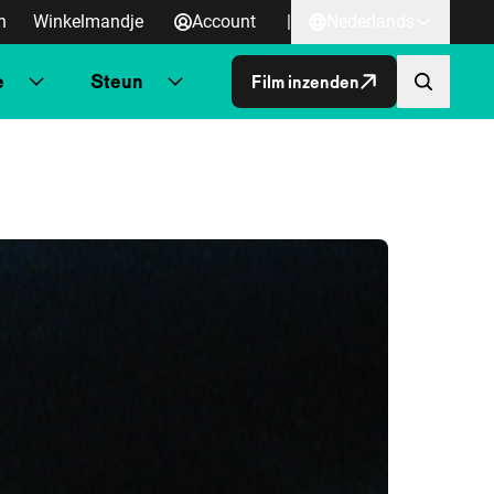
n
Winkelmandje
Account
|
Nederlands
e
Steun
Film inzenden