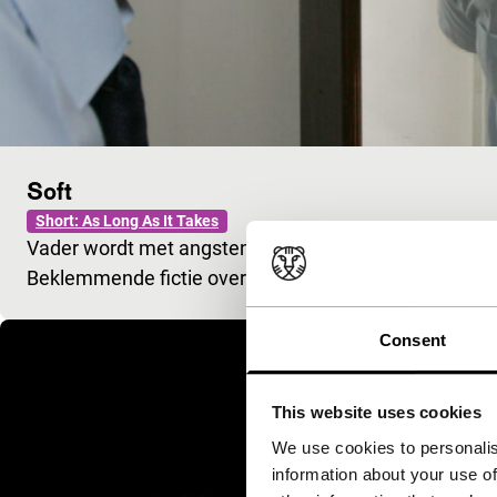
Soft
Short: As Long As It Takes
Vader wordt met angsten geconfronteerd als een stra
Beklemmende fictie over vaderschap en mannelijkhei
Consent
This website uses cookies
We use cookies to personalis
information about your use of