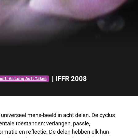
|
IFFR 2008
ort: As Long As It Takes
 universeel mens-beeld in acht delen. De cyclus
entale toestanden: verlangen, passie,
ormatie en reflectie. De delen hebben elk hun