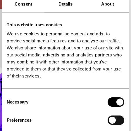
Consent
Details
About
Baby Blue Benzo
This website uses cookies
Tiger Short Competition
We use cookies to personalise content and ads, to
Sara Cwynar
|
22'
|
Verenigde Staten
|
provide social media features and to analyse our traffic.
Wereldpremière (festival)
We also share information about your use of our site with
Beeld biedt de belofte van bevrijding door vervulde
our social media, advertising and analytics partners who
verlangens, maar houdt ons ook gevangen.
may combine it with other information that you’ve
provided to them or that they’ve collected from your use
of their services.
Consent
Necessary
Selection
Preferences