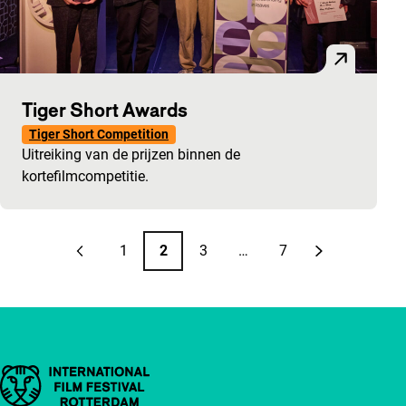
Tiger Short Awards
Tiger Short Competition
Uitreiking van de prijzen binnen de
kortefilmcompetitie.
Paginering
1
2
3
…
7
Vorige pagina
Pagina
Pagina
Pagina
Pagina
Volgende pa
Belangrijke links