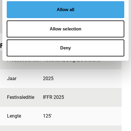
Cookie-instellingen wijzigen
Allow all
Bekijk op YouTube
Allow selection
Ingesloten inhoud van YouTube overgeslagen.
Film details
Deny
Productielanden
Nederland
,
België
,
Duitsland
Jaar
2025
Festivaleditie
IFFR 2025
Lengte
125'