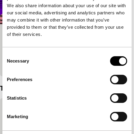
We also share information about your use of our site with
our social media, advertising and analytics partners who
may combine it with other information that you’ve
provided to them or that they’ve collected from your use
of their services.
Opening Night: Fabula + Party
Limelight
Specials
Dit jaar is publiek hartelijk uitgenodigd om
Consent
onderdeel te zijn van de Opening Night Party in de
Necessary
Selection
Doelen, na de openingsfilm.
Preferences
Trailer
Statistics
Ingesloten inhoud van YouTube overslaan
Deze inhoud is beschikbaar na het accepteren
Marketing
van de marketingcookies.