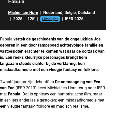
Fabula
Michiel ten Horn
|
Nederland
,
België
,
Duitsland
|
2025
|
125'
|
|
IFFR 2025
Limelight
Fabula
vertelt de geschiedenis van de ongelukkige Jos,
geboren in een door rampspoed achtervolgde familie en
vastbesloten erachter te komen wat daar de oorzaak van
is. Een reeks kleurrijke personages brengt hem
langzaam steeds dichter bij de verklaring. Een
misdaadkomedie met een vleugje fantasy en folklore.
Twaalf jaar na zijn debuutfilm
De ontmaagding van Eva
van End
(IFFR 2013) keert Michiel ten Horn terug naar IFFR
met
Fabula
. Dat is opnieuw een humoristische film, maar
in een iets ander jasje gestoken: een misdaadkomedie met
een vleugje fantasy, folklore en magisch realisme.