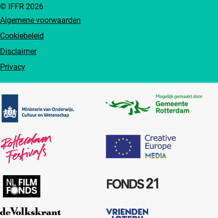
© IFFR 2026
Algemene voorwaarden
Cookiebeleid
Disclaimer
Privacy
Partners