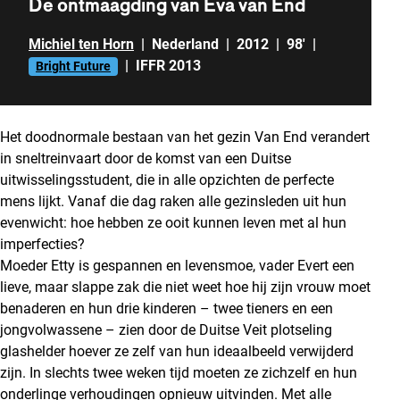
De ontmaagding van Eva van End
Michiel ten Horn
|
Nederland
|
2012
|
98'
|
|
IFFR 2013
Bright Future
Het doodnormale bestaan van het gezin Van End verandert
in sneltreinvaart door de komst van een Duitse
uitwisselingsstudent, die in alle opzichten de perfecte
mens lijkt. Vanaf die dag raken alle gezinsleden uit hun
evenwicht: hoe hebben ze ooit kunnen leven met al hun
imperfecties?
Moeder Etty is gespannen en levensmoe, vader Evert een
lieve, maar slappe zak die niet weet hoe hij zijn vrouw moet
benaderen en hun drie kinderen – twee tieners en een
jongvolwassene – zien door de Duitse Veit plotseling
glashelder hoever ze zelf van hun ideaalbeeld verwijderd
zijn. In slechts twee weken tijd moeten ze zichzelf en hun
onderlinge verhoudingen opnieuw uitvinden. Met alle