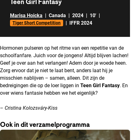
Teen Girl Fantasy
Marisa Hoicka
|
Canada
|
2024
|
10'
|
|
IFFR 2024
Tiger Short Competition
Hormonen pulseren op het ritme van een repetitie van de
schoolfanfare. Juich voor de jongens! Altijd blijven lachen!
Geef je over aan het verlangen! Adem door je woede heen.
Zorg ervoor dat je niet te laat bent, anders laat hij je
misschien nablijven – samen, alleen. Dit zijn de
bedreigingen die op de loer liggen in
Teen Girl Fantasy
. En
over wiens fantasie hebben we het eigenlijk?
–
Cristina Kolozsváry-Kiss
Ook in dit verzamelprogramma