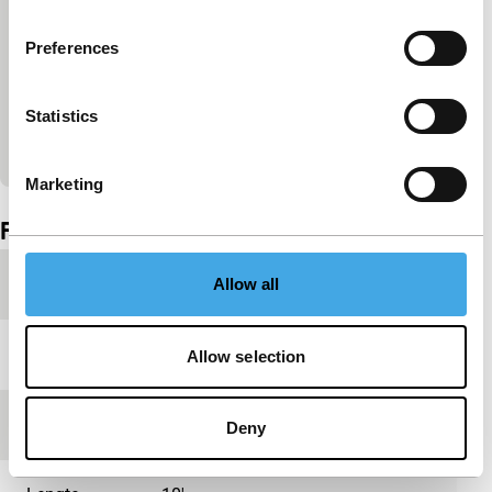
van de marketingcookies.
Preferences
Cookie-instellingen wijzigen
Statistics
Bekijk op YouTube
Marketing
Ingesloten inhoud van YouTube overgeslagen.
Film details
Productieland
Canada
Allow all
Jaar
2024
Allow selection
Festivaleditie
IFFR 2024
Deny