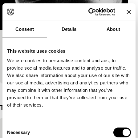
Consent
Details
About
6000 mensonges
Tiger Short Competition
This website uses cookies
6000 mensonges is een beklemmende getuigenis
We use cookies to personalise content and ads, to
van een verschrikkelijke ervaring die door velen
provide social media features and to analyse our traffic.
wordt beleefd.
We also share information about your use of our site with
our social media, advertising and analytics partners who
Bekijk het hele programma
may combine it with other information that you’ve
provided to them or that they’ve collected from your use
of their services.
Trailer
Ingesloten inhoud van YouTube overslaan
Consent
Deze inhoud is beschikbaar na het accepteren
Necessary
Selection