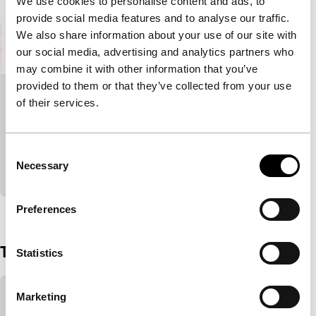
We use cookies to personalise content and ads, to
provide social media features and to analyse our traffic.
We also share information about your use of our site with
our social media, advertising and analytics partners who
may combine it with other information that you’ve
provided to them or that they’ve collected from your use
The Electric Kiss
of their services.
Short & Mid-length
Een zintuiglijk overweldigende ervaring die met een
Consent
dystopische insteek de textuur van de realiteit
Necessary
Selection
verkent.
Preferences
Bekijk het hele programma
Trailer
Statistics
Ingesloten inhoud van YouTube overslaan
Marketing
Deze inhoud is beschikbaar na het accepteren