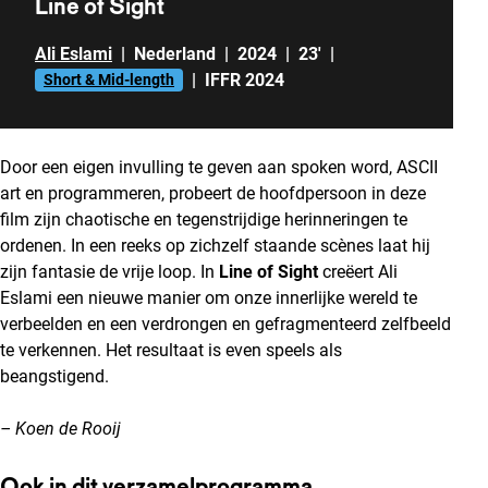
Line of Sight
Ali Eslami
|
Nederland
|
2024
|
23'
|
|
IFFR 2024
Short & Mid-length
Door een eigen invulling te geven aan spoken word, ASCII
art en programmeren, probeert de hoofdpersoon in deze
film zijn chaotische en tegenstrijdige herinneringen te
ordenen. In een reeks op zichzelf staande scènes laat hij
zijn fantasie de vrije loop. In
Line of Sight
creëert Ali
Eslami een nieuwe manier om onze innerlijke wereld te
verbeelden en een verdrongen en gefragmenteerd zelfbeeld
te verkennen. Het resultaat is even speels als
beangstigend.
– Koen de Rooij
Ook in dit verzamelprogramma