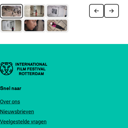
Belangrijke links
Snel naar
Over ons
Nieuwsbrieven
Veelgestelde vragen