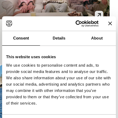
Hyena
RTM
Consent
Details
About
Licht absurd en surreëel, deze eenmansfilm.
Regiedebuut van cameraman David Spanish, die
alle rollen zelf speelde.
This website uses cookies
We use cookies to personalise content and ads, to
provide social media features and to analyse our traffic.
We also share information about your use of our site with
our social media, advertising and analytics partners who
may combine it with other information that you’ve
provided to them or that they’ve collected from your use
of their services.