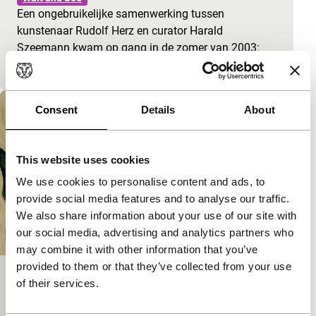
Een ongebruikelijke samenwerking tussen
kunstenaar Rudolf Herz en curator Harald
Szeemann kwam op gang in de zomer van 2003:
‘Lenin op tournee’.
Consent
Details
About
This website uses cookies
We use cookies to personalise content and ads, to
provide social media features and to analyse our traffic.
We also share information about your use of our site with
our social media, advertising and analytics partners who
may combine it with other information that you’ve
provided to them or that they’ve collected from your use
A Girl Who’s Afraid of Touching People
of their services.
Wait and See