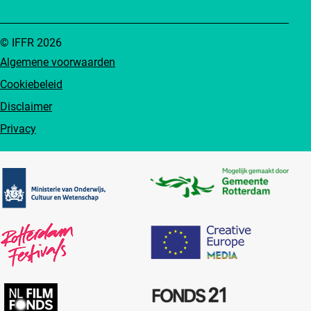
© IFFR 2026
Algemene voorwaarden
Cookiebeleid
Disclaimer
Privacy
Partners