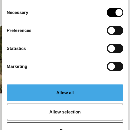
Je ziet het meisje, of niet. Maar je merkt wel dat ze
Consent
bang is om mensen aan te raken. Nu onderneemt ze
Necessary
Selection
een reis om…
Preferences
Statistics
Marketing
Allow all
Zero
Allow selection
Wait and See
Een conversatie tussen twee olijfbomen. Ze hebben
het over niets. En de boer, hij ploegde voort.