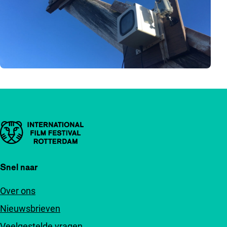
Belangrijke links
Snel naar
Over ons
Nieuwsbrieven
Veelgestelde vragen