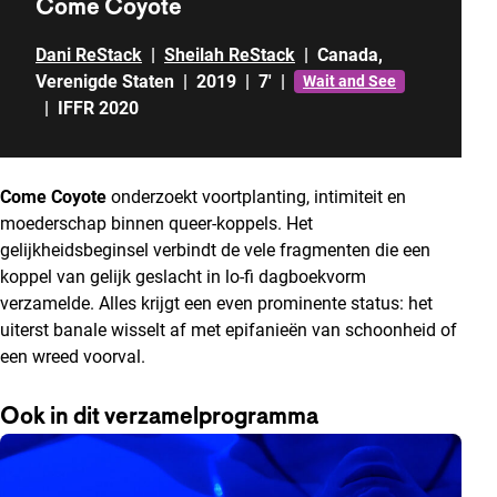
Come Coyote
Dani ReStack
|
Sheilah ReStack
|
Canada
,
Verenigde Staten
|
2019
|
7'
|
Wait and See
|
IFFR 2020
Come Coyote
onderzoekt voortplanting, intimiteit en
moederschap binnen queer-koppels. Het
gelijkheidsbeginsel verbindt de vele fragmenten die een
koppel van gelijk geslacht in lo-fi dagboekvorm
verzamelde. Alles krijgt een even prominente status: het
uiterst banale wisselt af met epifanieën van schoonheid of
een wreed voorval.
Ook in dit verzamelprogramma