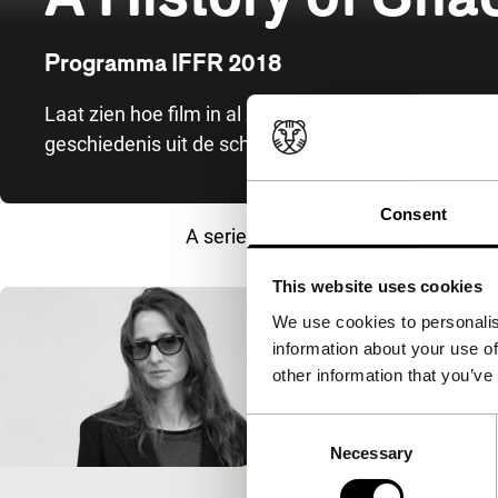
Programma IFFR 2018
Laat zien hoe film in al zijn verschillende vormen bi
geschiedenis uit de schaduw te halen.
Consent
A series of films that shows the di
This website uses cookies
Overzicht van films
We use cookies to personalis
information about your use of
other information that you’ve
Consent
Necessary
Selection