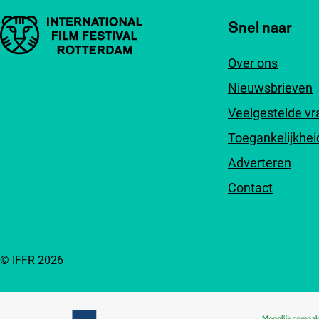
Belangrijke links
Snel naar
Over ons
Nieuwsbrieven
Veelgestelde v
Toegankelijkhei
Adverteren
Contact
© IFFR 2026
Partners