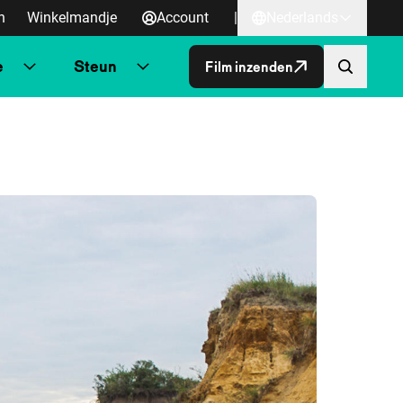
n
Winkelmandje
Account
|
Nederlands
e
Steun
Film inzenden