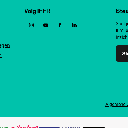
Volg IFFR
Steu
Sluit 
filmli
inzich
ragen
St
d
Algemene 