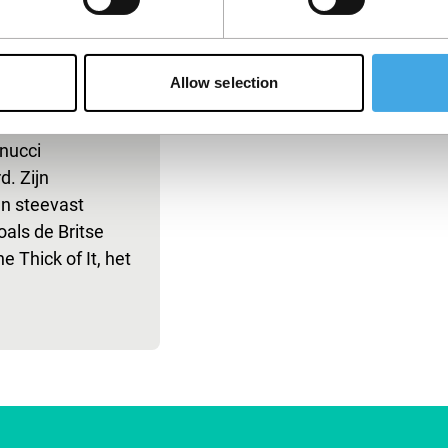
Armando
hadows
Allow selection
is de Britse
rijver-regisseur
nucci
. Zijn
jn steevast
oals de Britse
e Thick of It, het