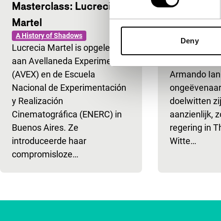
Masterclass: Lucrecia
Big Talk: 
Martel
Iannucci
A History of Shadows
A History of S
Deny
Lucrecia Martel is opgeleid
Als satiricus 
aan Avellaneda Experimental
producent-sch
(AVEX) en de Escuela
Armando Ian
Nacional de Experimentación
ongeëvenaard
y Realización
doelwitten zi
Cinematográfica (ENERC) in
aanzienlijk, z
Buenos Aires. Ze
regering in Th
introduceerde haar
Witte…
compromisloze…