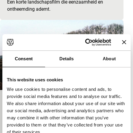
Een korte landschapsfilm die eenzaamheid en
ontheemding ademt.
Consent
Details
About
This website uses cookies
We use cookies to personalise content and ads, to
provide social media features and to analyse our traffic.
Oh Great Now Look What Happened
We also share information about your use of our site with
Short: As Long As It Takes
our social media, advertising and analytics partners who
Een mysterieus wezen verschijnt vanuit het niets op
may combine it with other information that you’ve
de Hollandse akkers.
provided to them or that they’ve collected from your use
of their services.