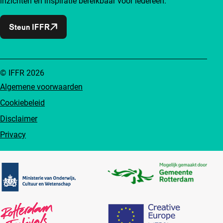
inzichten en inspiratie bereikbaar voor iedereen.
Steun IFFR
© IFFR 2026
Algemene voorwaarden
Cookiebeleid
Disclaimer
Privacy
Partners