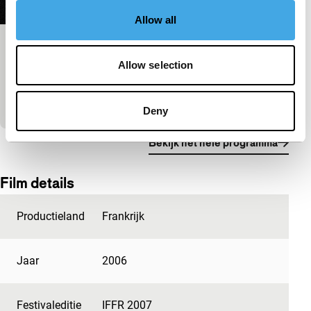
Allow all
Exit
Allow selection
Short: As Long As It Takes
De choreografie van de bewegingen van de massa,
geleid door het ritme van automatische deuren.
Deny
Bekijk het hele programma
Film details
Productieland
Frankrijk
Jaar
2006
Festivaleditie
IFFR 2007