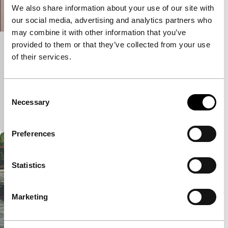
We also share information about your use of our site with
our social media, advertising and analytics partners who
may combine it with other information that you’ve
provided to them or that they’ve collected from your use
Taxonomy (Death Stories)
of their services.
Screen Tests
Mensen poseren voor de camera. Een stem buiten
beeld prevelt ‘essentiële’ informatie. Dit
Consent
gezamenlijke werkstuk biedt de kijker een
Necessary
Selection
grabbelton aan, een hele catalogus aan…
Preferences
Statistics
Marketing