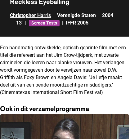
Reckless Eyeballing
Christopher Harris
|
Verenigde Staten
|
2004
|
13'
|
|
IFFR 2005
Screen Tests
Een handmatig ontwikkelde, optisch geprinte film met een
titel die refereert aan het Jim Crow-tijdperk, met zwarte
criminelen die loeren naar blanke vrouwen. Het verlangen
wordt vormgegeven door te verwijzen naar zowel D.W.
Griffith als Foxy Brown en Angela Davis: ‘Je liefje maakt
deel uit van een bende moordzuchtige misdadigers.’
(Cinematexas International Short Film Festival)
Ook in dit verzamelprogramma