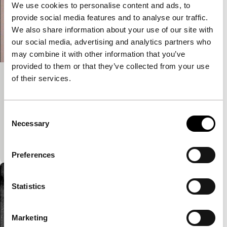
We use cookies to personalise content and ads, to
provide social media features and to analyse our traffic.
We also share information about your use of our site with
our social media, advertising and analytics partners who
may combine it with other information that you’ve
provided to them or that they’ve collected from your use
of their services.
Taxonomy (Death Stories)
Screen Tests
Mensen poseren voor de camera. Een stem buiten
Consent
beeld prevelt ‘essentiële’ informatie. Dit
Necessary
Selection
gezamenlijke werkstuk biedt de kijker een
grabbelton aan, een hele catalogus aan…
Preferences
Statistics
Marketing