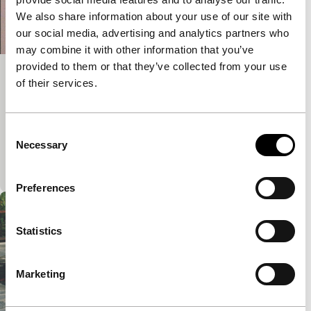
We also share information about your use of our site with
our social media, advertising and analytics partners who
may combine it with other information that you’ve
provided to them or that they’ve collected from your use
Taxonomy (Death Stories)
of their services.
Screen Tests
Mensen poseren voor de camera. Een stem buiten
Consent
beeld prevelt ‘essentiële’ informatie. Dit
Necessary
Selection
gezamenlijke werkstuk biedt de kijker een
grabbelton aan, een hele catalogus aan…
Preferences
Statistics
Marketing