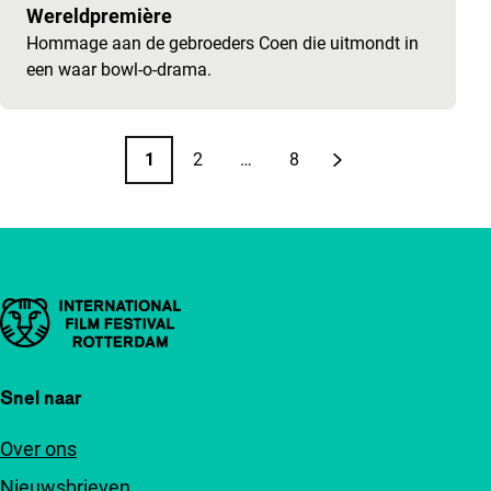
Wereldpremière
Hommage aan de gebroeders Coen die uitmondt in
een waar bowl-o-drama.
Paginering
1
2
…
8
Pagina
Pagina
Pagina
Volgende pagina
Belangrijke links
Snel naar
Over ons
Nieuwsbrieven