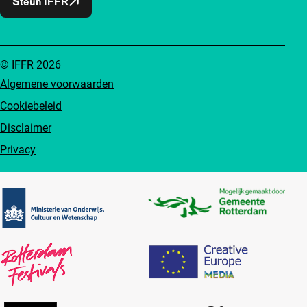
Steun IFFR
© IFFR 2026
Algemene voorwaarden
Cookiebeleid
Disclaimer
Privacy
Partners