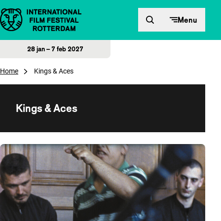
Direct naar inhoud
Menu
28 jan – 7 feb 2027
Home
Kings & Aces
Kings & Aces
Overzicht van films