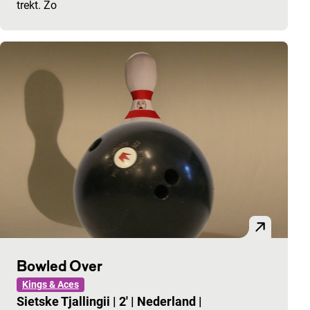
trekt. Zo
Bowled Over
Kings & Aces
Sietske Tjallingii
|
2'
|
Nederland
|