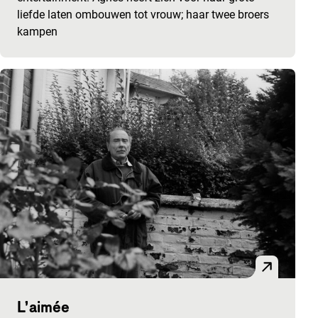
liefde laten ombouwen tot vrouw; haar twee broers
kampen
L’aimée