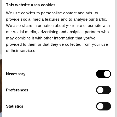
This website uses cookies
Alexandra
We use cookies to personalise content and ads, to
Kings & Aces
Alexander Sokurov
|
92'
|
Rusland
|
Geen
provide social media features and to analyse our traffic.
We also share information about your use of our site with
Via de wijze en zeer persoonlijke blik van een
our social media, advertising and analytics partners who
Russische grootmoeder die haar kleinzoon aan het
may combine it with other information that you’ve
Tsjetsjeense front opzoekt, biedt Aleksandr
provided to them or that they’ve collected from your use
Sokoerov e
of their services.
Consent
Necessary
Selection
Preferences
Statistics