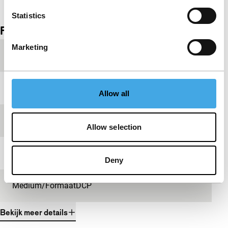
Bekijk het hele programma
Statistics
Film details
Marketing
Productieland
Duitsland
Jaar
1977
Allow all
Festivaleditie
IFFR 2025
Allow selection
Lengte
47'
Deny
Medium/Formaat
DCP
Bekijk meer details