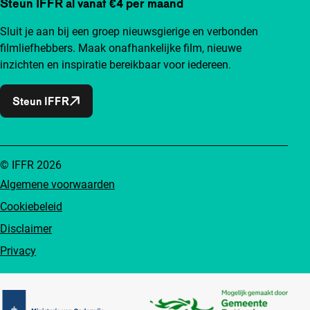
Steun IFFR al vanaf €4 per maand
Sluit je aan bij een groep nieuwsgierige en verbonden
filmliefhebbers. Maak onafhankelijke film, nieuwe
inzichten en inspiratie bereikbaar voor iedereen.
Steun IFFR
© IFFR 2026
Algemene voorwaarden
Cookiebeleid
Disclaimer
Privacy
Partners