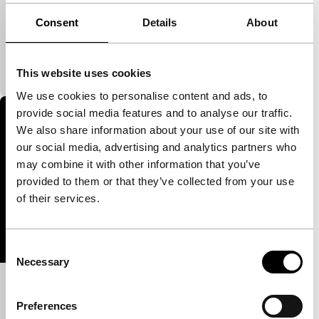
Batalla
Focus: Colectivo Los Ingrávidos
Consent
Details
About
Een lichaam dat zich door bloemen slaat, vormt een
metafoor voor vermoorde studenten in het
Mexicaanse Iguala.
This website uses cookies
We use cookies to personalise content and ads, to
provide social media features and to analyse our traffic.
We also share information about your use of our site with
our social media, advertising and analytics partners who
may combine it with other information that you’ve
provided to them or that they’ve collected from your use
of their services.
Consent
Necessary
Selection
Coyolxauhqui
Preferences
Focus: Colectivo Los Ingrávidos