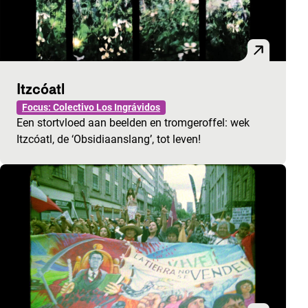
Itzcóatl
Focus: Colectivo Los Ingrávidos
Een stortvloed aan beelden en tromgeroffel: wek
Itzcóatl, de ‘Obsidiaanslang’, tot leven!