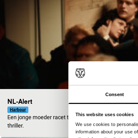
Consent
NL-Alert
Harbour
This website uses cookies
Een jonge moeder racet tegen de klok om haar kind te
We use cookies to personalis
thriller.
information about your use of