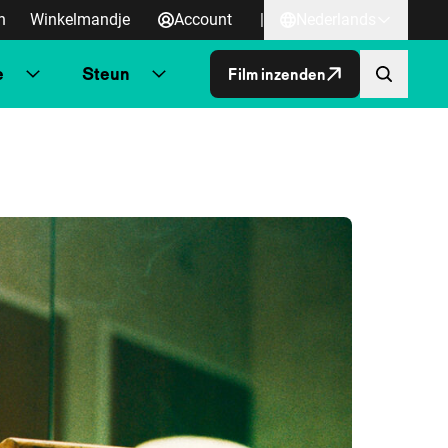
n
Winkelmandje
Account
|
Nederlands
e
Steun
Film inzenden