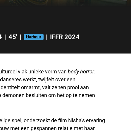
4
|
45'
|
|
IFFR 2024
Harbour
ltureel vlak unieke vorm van
body horror
.
danseres werkt, twijfelt over een
entiteit omarmt, valt ze ten prooi aan
ke demonen besluiten om het op te nemen
ige spel, onderzoekt de film Nisha’s ervaring
vrouw met een gespannen relatie met haar