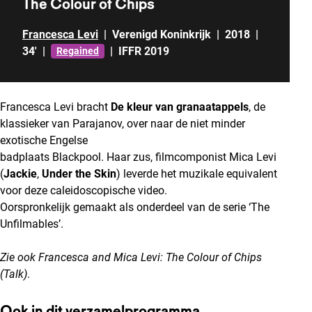
The Colour of Chips
Francesca Levi
|
Verenigd Koninkrijk
|
2018
|
34'
|
|
IFFR 2019
Regained
Francesca Levi bracht
De kleur van granaatappels
, de
klassieker van Parajanov, over naar de niet minder
exotische Engelse
badplaats Blackpool. Haar zus, filmcomponist Mica Levi
(
Jackie
,
Under the Skin
) leverde het muzikale equivalent
voor deze caleidoscopische video.
Oorspronkelijk gemaakt als onderdeel van de serie ‘The
Unfilmables’.
Zie ook
Francesca and Mica Levi: The Colour of Chips
(Talk)
.
Ook in dit verzamelprogramma