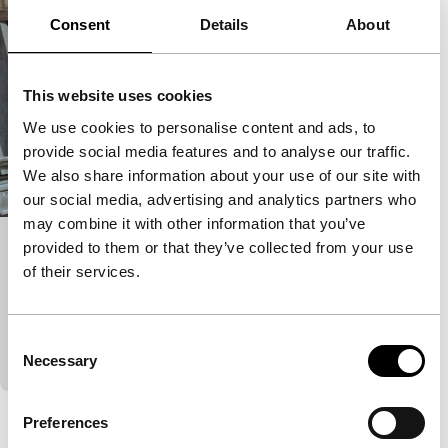
Consent
Details
About
This website uses cookies
We use cookies to personalise content and ads, to
provide social media features and to analyse our traffic.
We also share information about your use of our site with
our social media, advertising and analytics partners who
may combine it with other information that you’ve
provided to them or that they’ve collected from your use
Arabesques on the Pirosmani Theme
of their services.
Regained
Documentaire over de grote ‘primitieve’ schilder Niko
Pirosmani, het Georgische equivalent van Henri
Consent
Rousseau en een rolmodel voor Sergei Parajan
Necessary
Selection
Bekijk het hele programma
Preferences