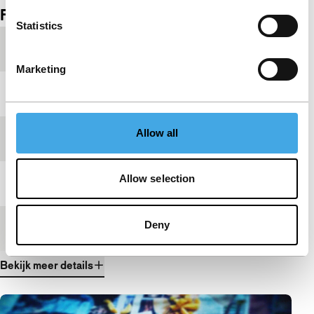
Film details
Statistics
Productieland
Verenigd Koninkrijk
Marketing
Jaar
2018
Allow all
Festivaleditie
IFFR 2019
Allow selection
Lengte
34'
Deny
Medium/Formaat
File
Bekijk meer details