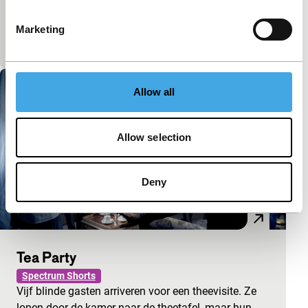
De metro glijdt het station uit en stort ons in een
nachtelijk ballet van samenkomende evenwijdige
Marketing
sporen, schitterende lichten en eindeloze tunnels.
Allow all
Allow selection
Deny
Tea Party
Spectrum Shorts
Vijf blinde gasten arriveren voor een theevisite. Ze
lopen door de kamer naar de theetafel, maar hun