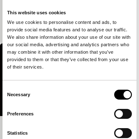
that now
Spectrum Shorts
This website uses cookies
Combinatie van woninginterieurs en de stem van de
We use cookies to personalise content and ads, to
kunstenaar. Een metafoor voor het thuiskomen
provide social media features and to analyse our traffic.
nadat je een tijd op een andere plek bent geweest.
We also share information about your use of our site with
our social media, advertising and analytics partners who
may combine it with other information that you’ve
provided to them or that they’ve collected from your use
of their services.
Consent
Necessary
Selection
Preferences
Tunnel Vision
Statistics
Spectrum Shorts