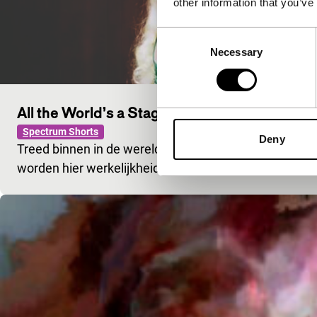
other information that you’ve
Consent
Necessary
Selection
All the World’s a Stage-Ways of Seeing 2013
Spectrum Shorts
Deny
Treed binnen in de wereld van glitter en glamour, 
worden hier werkelijkheid. Sluit je ogen en je zult het