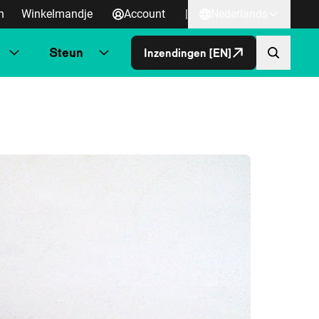
n
Winkelmandje
Account
|
Nederlands
Steun
Inzendingen [EN]