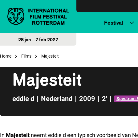
Direct naar inhoud
Festival
28 jan – 7 feb 2027
Home
Films
Majesteit
Majesteit
eddie d
|
Nederland
|
2009
|
2'
|
Spectrum 
Direct naar zijbalk
In
Majesteit
neemt eddie d een typisch voorbeeld van Ned