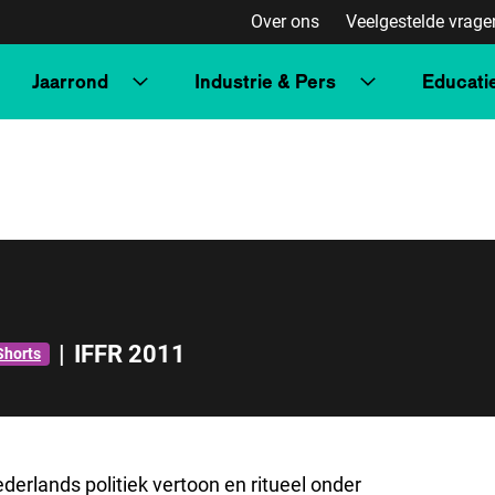
Over ons
Veelgestelde vrage
Jaarrond
Industrie & Pers
Educati
|
IFFR 2011
Shorts
erlands politiek vertoon en ritueel onder