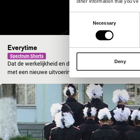
other information that you’ve
Consent
Necessary
Selection
Everytime
Spectrum Shorts
Deny
Dat de werkelijkheid en de (massa)media nauw met elka
met een nieuwe uitvoering van een nummer van Brit