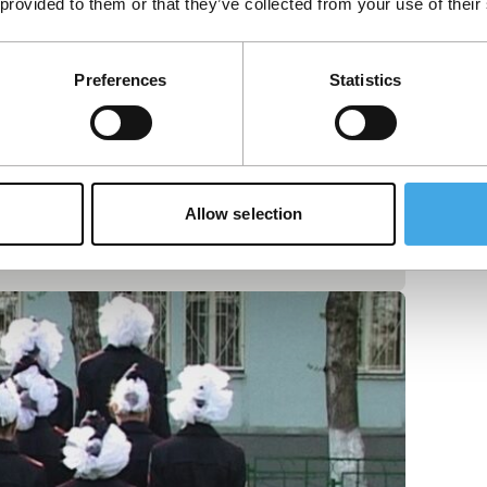
 provided to them or that they’ve collected from your use of their
Preferences
Statistics
Allow selection
ar verweven zijn, blijkt uit deze video,
ney Spe