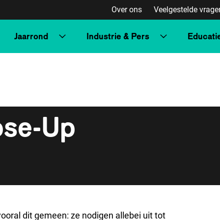
Over ons
Veelgestelde vrage
Jaarrond
Industrie & Pers
Educati
ose-Up
oral dit gemeen: ze nodigen allebei uit tot