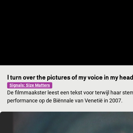
I turn over the pictures of my voice in my hea
Signals: Size Matters
De filmmaakster leest een tekst voor terwijl haar s
performance op de Biënnale van Venetië in 2007.