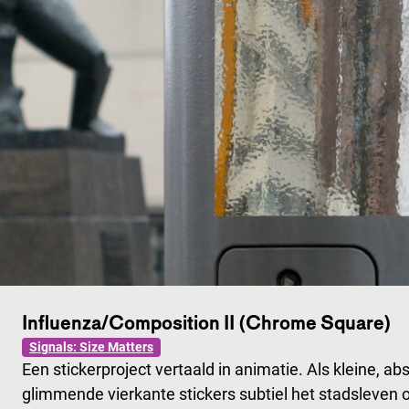
Influenza/Composition II (Chrome Square)
Signals: Size Matters
Een stickerproject vertaald in animatie. Als kleine,
glimmende vierkante stickers subtiel het stadsleven 