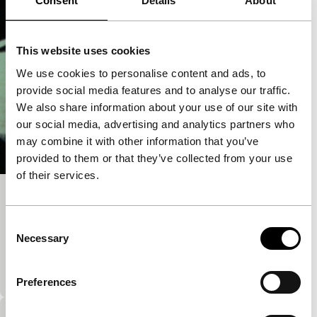
Consent
Details
About
This website uses cookies
We use cookies to personalise content and ads, to
provide social media features and to analyse our traffic.
We also share information about your use of our site with
our social media, advertising and analytics partners who
may combine it with other information that you’ve
provided to them or that they’ve collected from your use
of their services.
Eyewash
Film Maker in Focus: Robert Breer
Consent
Een georganiseerde chaos van live beelden en
Necessary
Selection
animatie. Kleur werd met de hand toegevoegd op
elke filmprint.
Preferences