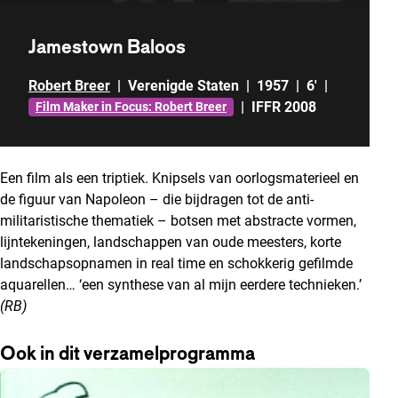
Jamestown Baloos
Robert Breer
|
Verenigde Staten
|
1957
|
6'
|
|
IFFR 2008
Film Maker in Focus: Robert Breer
Een film als een triptiek. Knipsels van oorlogsmaterieel en
de figuur van Napoleon – die bijdragen tot de anti-
militaristische thematiek – botsen met abstracte vormen,
lijntekeningen, landschappen van oude meesters, korte
landschapsopnamen in real time en schokkerig gefilmde
aquarellen… ‘een synthese van al mijn eerdere technieken.’
(RB)
Ook in dit verzamelprogramma