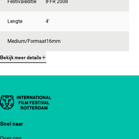
Festivaleditie
IFFR 2008
Lengte
4'
Medium/Formaat
16mm
Bekijk meer details
Belangrijke links
Snel naar
Over ons