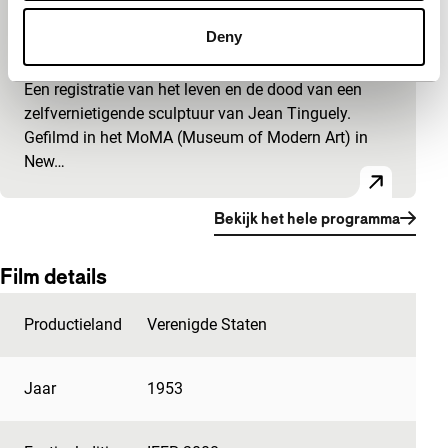
Homage to Jean Tinguely’s ‘Homage to
New York’
Deny
Film Maker in Focus: Robert Breer
Een registratie van het leven en de dood van een
zelfvernietigende sculptuur van Jean Tinguely.
Gefilmd in het MoMA (Museum of Modern Art) in
New…
Bekijk het hele programma
Film details
Productieland
Verenigde Staten
Jaar
1953