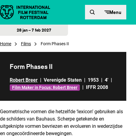
Direct naar inhoud
Menu
28 jan – 7 feb 2027
Home
Films
Form Phases II
Form Phases II
Robert Breer
|
Verenigde Staten
|
1953
|
4'
|
|
IFFR 2008
Film Maker in Focus: Robert Breer
Geometrische vormen die hetzelfde ‘lexicon’ gebruiken als
de schilders van Bauhaus. Scherpe getekende en
uitgeknipte vormen bevriezen en evolueren in wederzijdse
en ongecoördineerde bewegingen.