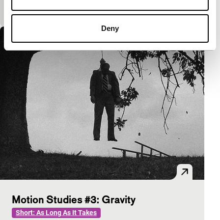
vertrekkende gondels.
Deny
Motion Studies #3: Gravity
Short: As Long As It Takes