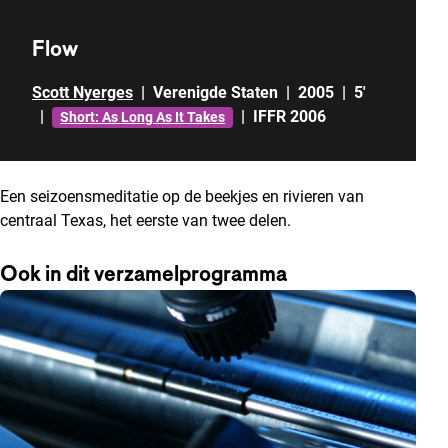
Flow
Scott Nyerges
|
Verenigde Staten
|
2005
|
5'
|
|
IFFR 2006
Short: As Long As It Takes
Een seizoensmeditatie op de beekjes en rivieren van
centraal Texas, het eerste van twee delen.
Ook in dit verzamelprogramma