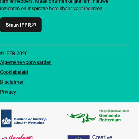
filmliefhebbers. Maak onafhankelijke film, nieuwe
inzichten en inspiratie bereikbaar voor iedereen.
Steun IFFR
© IFFR 2026
Algemene voorwaarden
Cookiebeleid
Disclaimer
Privacy
Partners