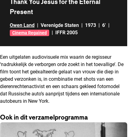
Thank You Jesus for the Eternal
Present
Owen Land
|
Verenigde Staten
|
1973
|
6'
|
|
IFFR 2005
Cinema Regained
Een uitgelaten audiovisuele mix waarin de regisseur
‘nadrukkelijk de verborgen orde zoekt in het toevallige’. De
film toont het geëxalteerde gelaat van vrouw die diep in
gebed verzonken is, in combinatie met shots van een
dierenrechtenactivist en een schaars gekleed fotomodel
dat Russische auto’s aanprijst tijdens een internationale
autobeurs in New York.
Ook in dit verzamelprogramma