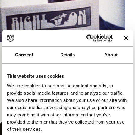
A Film of Their 1973 Spring Tour
Consent
Details
About
Commissioned by Christian World
Liberation Front
This website uses cookies
Cinema Regained
We use cookies to personalise content and ads, to
Een registratie in de stijl van de cinema vérité, met
provide social media features and to analyse our traffic.
hand-heldcamera en direct geluid. Een groep
We also share information about your use of our site with
christelijke fundamentalisten maakt een tournee
our social media, advertising and analytics partners who
van lezingen langs Amerikaanse…
may combine it with other information that you’ve
provided to them or that they’ve collected from your use
of their services.