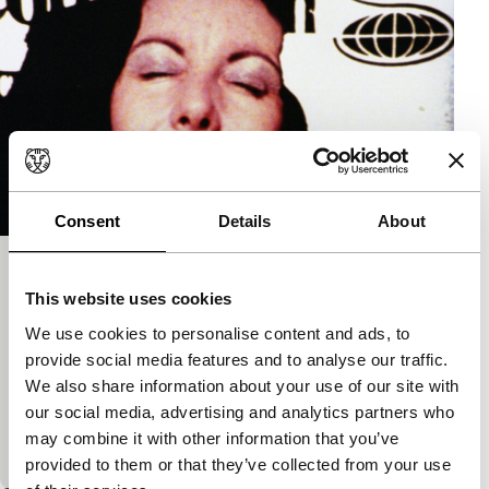
Consent
Details
About
Thank You Jesus for the Eternal
This website uses cookies
Present
We use cookies to personalise content and ads, to
Cinema Regained
provide social media features and to analyse our traffic.
Een uitgelaten audiovisuele mix waarin de regisseur
We also share information about your use of our site with
‘nadrukkelijk de verborgen orde zoekt in het
our social media, advertising and analytics partners who
toevallige’. De film toont het geëxalteerde gelaat van
may combine it with other information that you’ve
vrouw die diep…
provided to them or that they’ve collected from your use