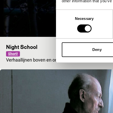
other information that you’ve
Consent
Necessary
Selection
Night School
Deny
Short!
Verhaallijnen boven en onder de grond, getijden van