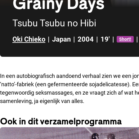
Grainy Days
Tsubu Tsubu no Hibi
Oki Chieko
|
Japan
|
2004
|
19'
|
|
Short!
Direct naar zijbalk
In een autobiografisch aandoend verhaal zien we een jo
‘natto’-fabriek (een gefermenteerde sojadelicatesse). E
tegenwoordig seksmassages, en ze vraagt zich af wat het
samenleving, ja eigenlijk van alles.
Ook in dit verzamelprogramma