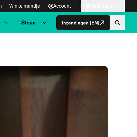
n
Winkelmandje
Account
|
Nederlands
Steun
Inzendingen [EN]