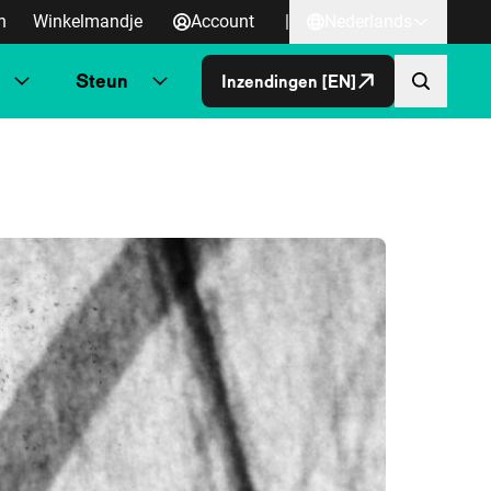
n
Winkelmandje
Account
|
Nederlands
Steun
Inzendingen [EN]