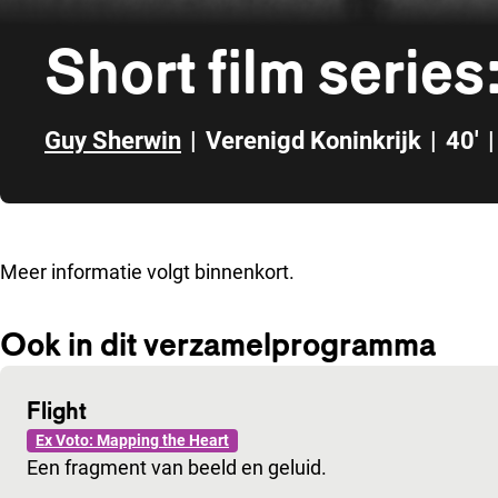
Short film serie
Guy Sherwin
|
Verenigd Koninkrijk
|
40'
|
Direct naar zijbalk
Meer informatie volgt binnenkort.
Ook in dit verzamelprogramma
Flight
Ex Voto: Mapping the Heart
Een fragment van beeld en geluid.