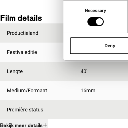
Consent
Necessary
Selection
Film details
Productieland
Verenigd Koninkrijk
Deny
Festivaleditie
IFFR 2001
Lengte
40'
Medium/Formaat
16mm
Première status
-
Bekijk meer details