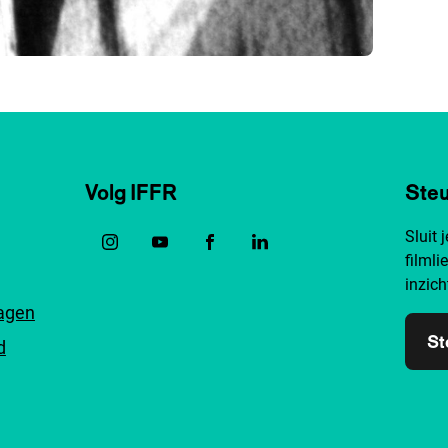
Volg IFFR
Steu
Sluit 
filmli
inzich
ragen
St
d