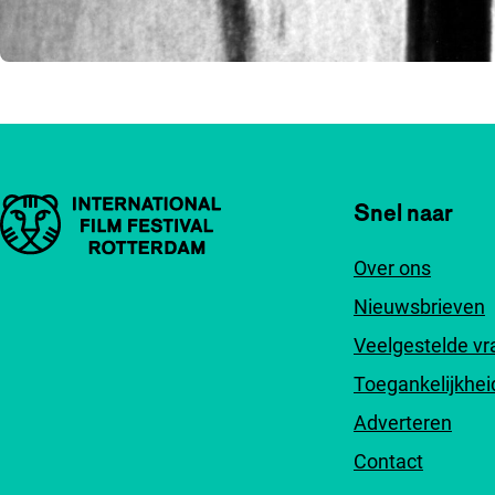
Belangrijke links
Snel naar
Over ons
Nieuwsbrieven
Veelgestelde v
Toegankelijkhei
Adverteren
Contact