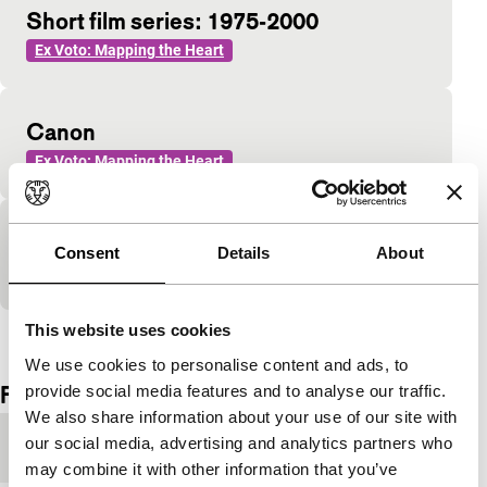
Short film series: 1975-2000
Ex Voto: Mapping the Heart
Canon
Ex Voto: Mapping the Heart
Filter Beds
Consent
Details
About
Ex Voto: Mapping the Heart
This website uses cookies
Bekijk het hele programma
We use cookies to personalise content and ads, to
Film details
provide social media features and to analyse our traffic.
We also share information about your use of our site with
our social media, advertising and analytics partners who
Productieland
Verenigd Koninkrijk
may combine it with other information that you’ve