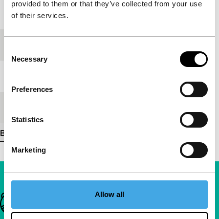
provided to them or that they’ve collected from your use
Jaar
1996
of their services.
Festivaleditie
IFFR 2001
Consent
Necessary
Selection
Lengte
4'
Preferences
Medium/Formaat
16mm
Statistics
Bekijk meer details
Marketing
Allow all
Belangrijke links