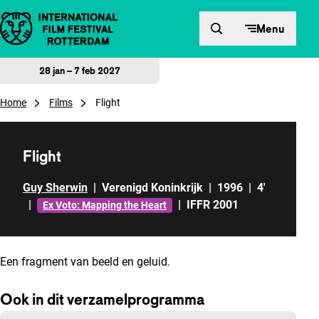
Direct naar inhoud
Menu
28 jan – 7 feb 2027
Home
Films
Flight
Flight
Guy Sherwin
|
Verenigd Koninkrijk
|
1996
|
4'
|
|
IFFR 2001
Ex Voto: Mapping the Heart
Een fragment van beeld en geluid.
Ook in dit verzamelprogramma