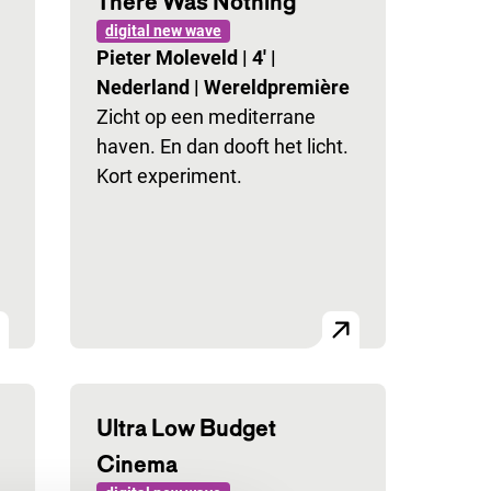
There Was Nothing
digital new wave
Pieter Moleveld
|
4'
|
Nederland
|
Wereldpremière
Zicht op een mediterrane
haven. En dan dooft het licht.
Kort experiment.
Ultra Low Budget
Cinema