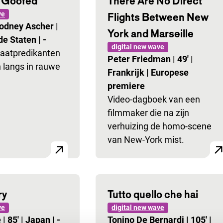
 Goofed
There Are No Direct
ve
Flights Between New
Rodney Ascher
|
York and Marseille
de Staten
|
-
digital new wave
raatpredikanten
Peter Friedman
|
49'
|
n langs in rauwe
Frankrijk
|
Europese
premiere
Video-dagboek van een
filmmaker die na zijn
verhuizing de homo-scene
van New-York mist.
ry
Tutto quello che hai
ve
digital new wave
e
|
85'
|
Japan
|
-
Tonino De Bernardi
|
105'
|