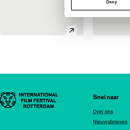
Deny
Paginering
Belangrijke links
Snel naar
Over ons
Nieuwsbrieven