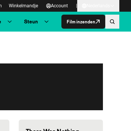
n
Winkelmandje
Account
|
Nederlands
e
Steun
Film inzenden