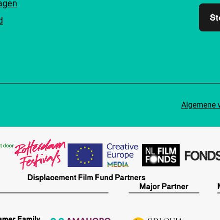
ragen
St
d
Algemene 