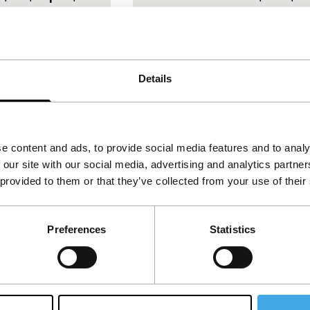
t zich af op het
Italië
|
Wereldpremière
wa en vertelt een
Wonderlijke vermenging van
 schijn en
documentaire en
d worden
sprookjesachtige fictie. De
Details
geres Tsuru
prachtige locatie is een
 haar zoon
afgelegen vallei in de
Italiaanse Alpen. Daar leeft a
e content and ads, to provide social media features and to analy
 our site with our social media, advertising and analytics partn
 provided to them or that they’ve collected from your use of their
ng Room
Windhorse
ve
digital new wave
Preferences
Statistics
 Olivier
Paul Wagner
|
97'
|
Verenigd
20'
|
Duitsland
|
-
Staten
|
Europese premiere
htruimte. Een
Clandestien in Tibet
het internet.
gedraaide documentaire-