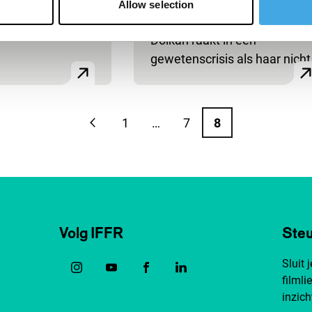
achtige speelfilm. De voor de
Allow selection
Chinezen werkende zangere
Dolkan raakt in een
gewetenscrisis als haar nicht
1
…
7
8
Vorige pagina
Pagina
Pagina
Pagina
Volg IFFR
Steu
Sluit 
filmli
inzich