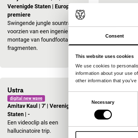
Verenigde Staten
|
Europese
De film speel
premiere
eiland Okina
Swingende jungle sountrack
drama waarin
voorzien van een ingenieuze
werkelijkhei
Consent
montage van foundfootage
verward. Zan
fragmenten.
verfilmt met
This website uses cookies
We use cookies to personalis
information about your use of
other information that you’ve
Ustra
The Waiti
Consent
digital new wave
digital new wa
Necessary
Selection
Amitav Kaul
|
7'
|
Verenigde
Ninon Liotet,
Staten
|
-
Schulbaum
|
Een videoclip als een
Virtuele wac
hallucinatoire trip.
vrijplaats op 