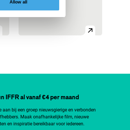
Allow all
s
n IFFR al vanaf €4 per maand
je aan bij een groep nieuwsgierige en verbonden
efhebbers. Maak onafhankelijke film, nieuwe
ten en inspiratie bereikbaar voor iedereen.