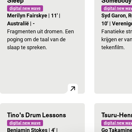
Sleep
Somebody
digital new wave
digital new wa
Merilyn Fairskye
|
11'
|
Syd Garon, 
Australië
|
-
10'
|
Verenig
Fragmenten uit dromen. Een
Fanatieke st
poging om de taal van de
krijgen er va
slaap te spreken.
tekenfilm.
Tino’s Drum Lessons
Tsuru-Hen
digital new wave
digital new wa
Benjamin Stokes
|
4'
|
Go Takamin