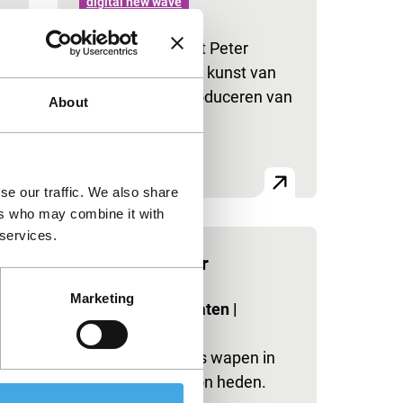
digital new wave
-
Lezing van expert Peter
Broderick over de kunst van
het goedkoop produceren van
About
filmproducties.
l
se our traffic. We also share
ers who may combine it with
 services.
Wonder Spider
digital new wave
Marketing
e
8'
|
Verenigde Staten
|
Wereldpremière
Nieuwe media als wapen in
een science-fiction heden.