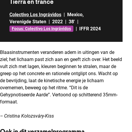
Tierra en trance
Colectivo Los Ingrávidos
|
Mexico
,
Verenigde Staten
|
2022
|
38'
|
|
IFFR 2024
Focus: Colectivo Los Ingrávidos
Blaasinstrumenten veranderen adem in uitingen van de
ziel; het lichaam past zich aan en geeft zich over. Het beeld
vult zich met lagen, kleuren beginnen te stralen, maar de
greep op het concrete en rationele ontglipt ons. Wacht op
de bevrijding, laat de kinetische energie je lichaam
overnemen, beweeg op het ritme. “Dit is de
Gehypnotiseerde Aarde”. Vertoond op schitterend 35mm-
formaat.
– Cristina Kolozsváry-Kiss
Ook in dit verzamelprogramma