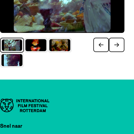
Belangrijke links
Snel naar