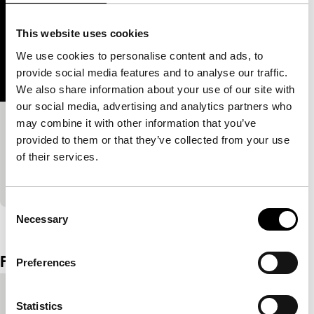
This website uses cookies
We use cookies to personalise content and ads, to
provide social media features and to analyse our traffic.
We also share information about your use of our site with
our social media, advertising and analytics partners who
may combine it with other information that you’ve
Sensemayá
provided to them or that they’ve collected from your use
Focus: Colectivo Los Ingrávidos
of their services.
Nieuwe geesten worden opgeroepen als oude
amateurfilms binnenstebuiten worden gekeerd.
Consent
Necessary
Bekijk het hele programma
Selection
Film details
Preferences
Productielanden
Mexico
,
Verenigde Staten
Statistics