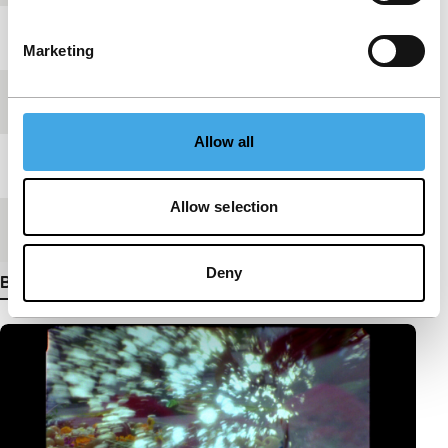
Jaar
2022
Marketing
Festivaleditie
IFFR 2024
Allow all
Lengte
38'
Allow selection
Medium/Formaat
35mm
Deny
Bekijk meer details