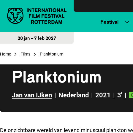
Direct naar inhoud
Festival
28 jan – 7 feb 2027
Home
Films
Planktonium
Planktonium
Jan van IJken
|
Nederland
|
2021
|
3'
|
Direct naar zijbalk
De onzichtbare wereld van levend minuscuul plankton w