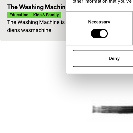
other information that you’ve
The Washing Machine
Consent
Education
Kids & Family
The Washing Machine is een kleurrijk inkijkje in de 
Necessary
Selection
diens wasmachine.
Deny