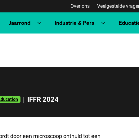
Over ons
Veelgestelde vrage
Jaarrond
Industrie & Pers
Educati
|
IFFR 2024
Education
ordt door een microscoop onthuld tot een