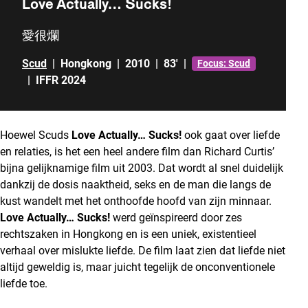
Love Actually… Sucks!
愛很爛
Scud
|
Hongkong
|
2010
|
83'
|
Focus: Scud
|
IFFR 2024
Hoewel Scuds
Love Actually… Sucks!
ook gaat over liefde
en relaties, is het een heel andere film dan Richard Curtis’
bijna gelijknamige film uit 2003. Dat wordt al snel duidelijk
dankzij de dosis naaktheid, seks en de man die langs de
kust wandelt met het onthoofde hoofd van zijn minnaar.
Love Actually… Sucks!
werd geïnspireerd door zes
rechtszaken in Hongkong en is een uniek, existentieel
verhaal over mislukte liefde. De film laat zien dat liefde niet
altijd geweldig is, maar juicht tegelijk de onconventionele
liefde toe.