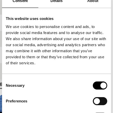
Consent
Details
About
Productieland
Hongkong
This website uses cookies
Jaar
2010
We use cookies to personalise content and ads, to
provide social media features and to analyse our traffic.
Festivaleditie
IFFR 2024
We also share information about your use of our site with
our social media, advertising and analytics partners who
may combine it with other information that you’ve
Lengte
83'
provided to them or that they’ve collected from your use
of their services.
Medium/Formaat
DCP
Consent
Bekijk meer details
Necessary
Selection
Preferences