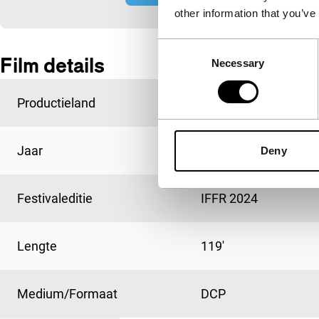
other information that you’ve
Ingesloten inhoud van YouTube overgeslagen.
Consent
Film details
Necessary
Selection
Productieland
Portugal
Jaar
2023
Deny
Festivaleditie
IFFR 2024
Lengte
119'
Medium/Formaat
DCP