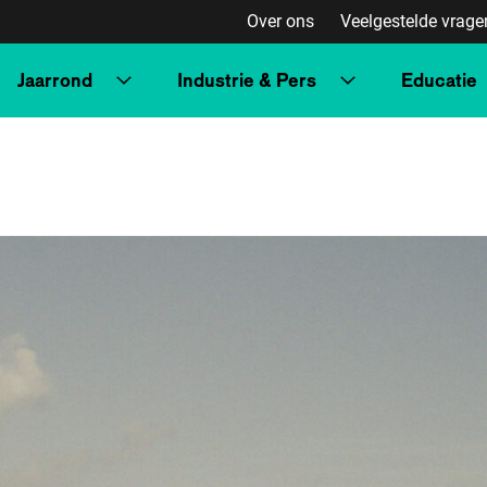
Over ons
Veelgestelde vrage
Jaarrond
Industrie & Pers
Educatie