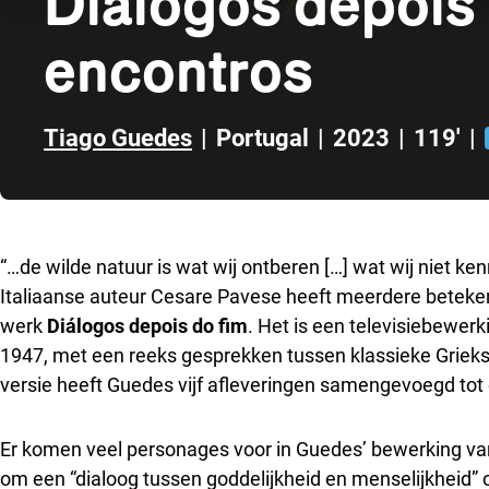
Diálogos depois 
encontros
Tiago Guedes
|
Portugal
|
2023
|
119'
|
Direct naar zijbalk
“…de wilde natuur is wat wij ontberen […] wat wij niet ken
Italiaanse auteur Cesare Pavese heeft meerdere beteke
werk
Diálogos depois do fim
. Het is een televisiebewer
1947, met een reeks gesprekken tussen klassieke Grieks
versie heeft Guedes vijf afleveringen samengevoegd tot 
Er komen veel personages voor in Guedes’ bewerking van
om een “dialoog tussen goddelijkheid en menselijkheid” 