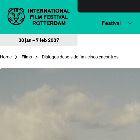
Direct naar inhoud
Festival
28 jan – 7 feb 2027
Home
Films
Diálogos depois do fim: cinco encontros