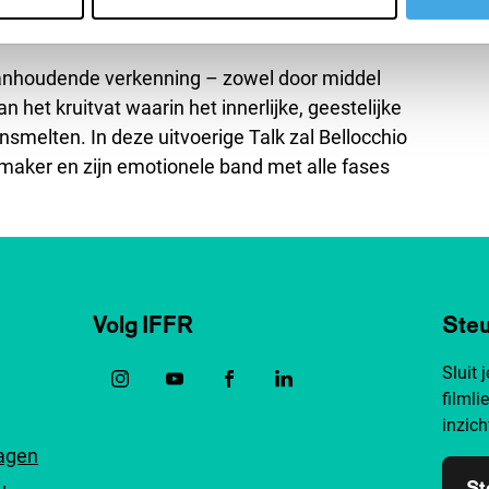
rfilmingen en quasi-autobiografische films.
 aanhoudende verkenning – zowel door middel
n het kruitvat waarin het innerlijke, geestelijke
smelten. In deze uitvoerige Talk zal Bellocchio
mmaker en zijn emotionele band met alle fases
Volg IFFR
Steu
Sluit 
filmli
inzich
ragen
St