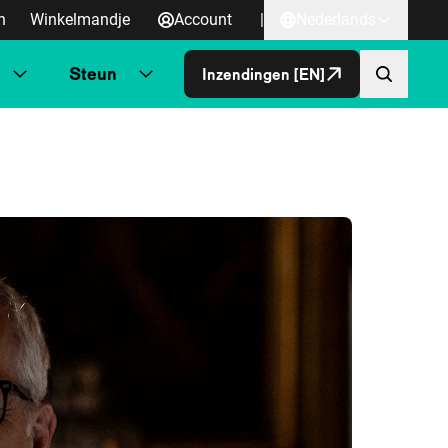
n
Winkelmandje
Account
|
Nederlands
Steun
Inzendingen [EN]