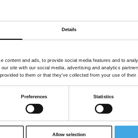
occhio
Details
e content and ads, to provide social media features and to analy
 our site with our social media, advertising and analytics partn
isseur Marco Bellocchio vertoont een enorme
 provided to them or that they’ve collected from your use of their
iautoritaire geest van de jaren 60 vast in
) en
Nel nome del padre
(IFFR 1972). In de
Preferences
Statistics
orpo
(1986), wat de aanzet gaf tot een reeks
e relaties, verlangen, seksualiteit en
serie
Esterno notte
(IFFR 2022) en zijn laatste
ke kritische kijk op de Italiaanse geschiedenis
rio’s, gezamenlijke projecten met de
Allow selection