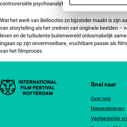
controversiële psychoanalyticus Massimo Fagioli, boekve
Wat het werk van Bellocchio zo bijzonder maakt is zijn
van storytelling als het creëren van originele beelden – va
leven en de turbulente buitenwereld onlosmakelijk samen
ingaan op zijn onvermoeibare, vruchtbare passie als fil
van het filmproces.
Belangrijke links
Snel naar
Over ons
Nieuwsbrieven
Veelgestelde v