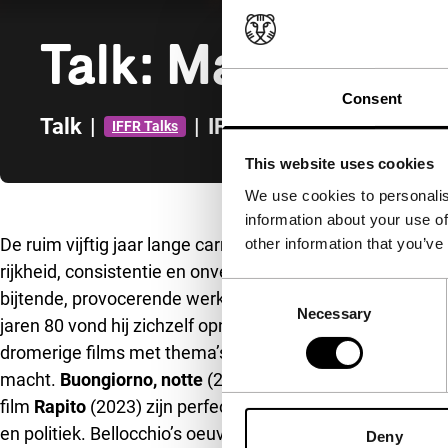
Talk: Marco Bell
Consent
Talk
|
|
IFFR 2024
IFFR Talks
This website uses cookies
We use cookies to personalis
Direct naar zijbalk
information about your use of
De ruim vijftig jaar lange carrière van de Italiaanse reg
other information that you’ve
rijkheid, consistentie en onversaagdheid. Hij legde de ant
Consent
bijtende, provocerende werken als
I pugni in tasca
(1965
Necessary
Selection
jaren 80 vond hij zichzelf opnieuw uit met
Il diavolo in c
dromerige films met thema’s als identiteit, intermenselijk
macht.
Buongiorno, notte
(2003),
Vincere
(2009), de tv-
film
Rapito
(2023) zijn perfecte voorbeelden van zijn unie
en politiek. Bellocchio’s oeuvre bestrijkt originele scena
Deny