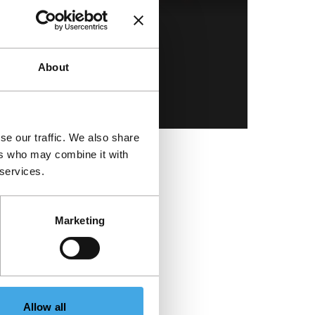
About
se our traffic. We also share
Direct naa
ers who may combine it with
 services.
Marketing
Allow all